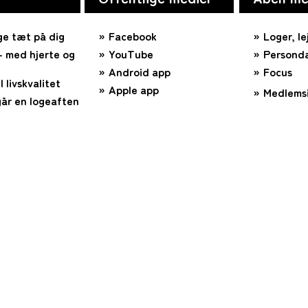
ge tæt på dig
Facebook
Loger, le
 med hjerte og
YouTube
Personda
Android app
Focus
l livskvalitet
Apple app
Medlems
år en logeaften