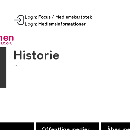
Login:
Focus / Medlemskartotek
Login:
Medlemsinformationer
Historie
...
Offentlige medier
Åben me