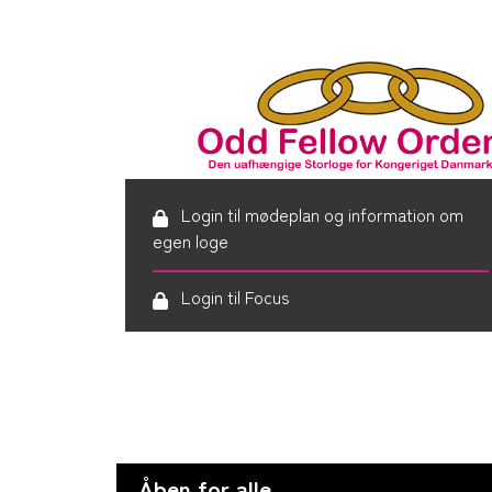
Login til mødeplan og information om
egen loge
Login til Focus
Åben for alle