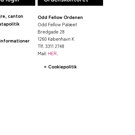
jre, canton
Odd Fellow Ordenen
tapolitik
Odd Fellow Palæet
Bredgade 28
1260 København K
informationer
Tlf. 3311 2748
Mail:
HER
.
Cookiepolitik